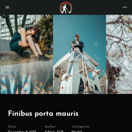
Finibus porta mauris
Date
Author
Categories
December 8, 2017
Admin_SCB
Model