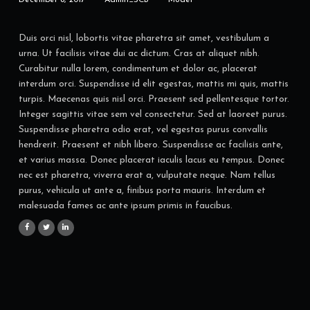
Duis orci nisl, lobortis vitae pharetra sit amet, vestibulum a
urna. Ut facilisis vitae dui ac dictum. Cras at aliquet nibh.
Curabitur nulla lorem, condimentum et dolor ac, placerat
interdum orci. Suspendisse id elit egestas, mattis mi quis, mattis
turpis. Maecenas quis nisl orci. Praesent sed pellentesque tortor.
Integer sagittis vitae sem vel consectetur. Sed at laoreet purus.
Suspendisse pharetra odio erat, vel egestas purus convallis
hendrerit. Praesent et nibh libero. Suspendisse ac facilisis ante,
et varius massa. Donec placerat iaculis lacus eu tempus. Donec
nec est pharetra, viverra erat a, vulputate neque. Nam tellus
purus, vehicula ut ante a, finibus porta mauris. Interdum et
malesuada fames ac ante ipsum primis in faucibus.