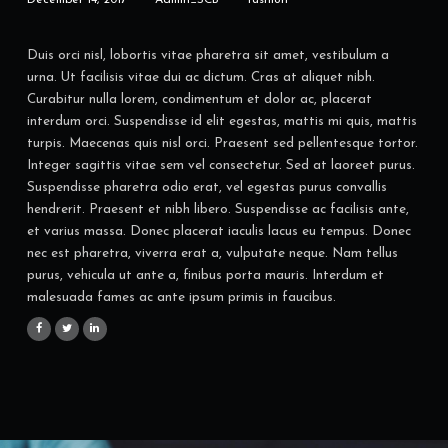
Duis orci nisl, lobortis vitae pharetra sit amet, vestibulum a
urna. Ut facilisis vitae dui ac dictum. Cras at aliquet nibh.
Curabitur nulla lorem, condimentum et dolor ac, placerat
interdum orci. Suspendisse id elit egestas, mattis mi quis, mattis
turpis. Maecenas quis nisl orci. Praesent sed pellentesque tortor.
Integer sagittis vitae sem vel consectetur. Sed at laoreet purus.
Suspendisse pharetra odio erat, vel egestas purus convallis
hendrerit. Praesent et nibh libero. Suspendisse ac facilisis ante,
et varius massa. Donec placerat iaculis lacus eu tempus. Donec
nec est pharetra, viverra erat a, vulputate neque. Nam tellus
purus, vehicula ut ante a, finibus porta mauris. Interdum et
malesuada fames ac ante ipsum primis in faucibus.